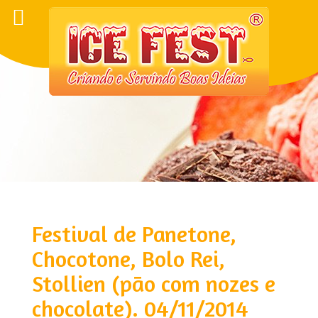
Festival de Panetone,
Chocotone, Bolo Rei,
Stollien (pão com nozes e
chocolate). 04/11/2014