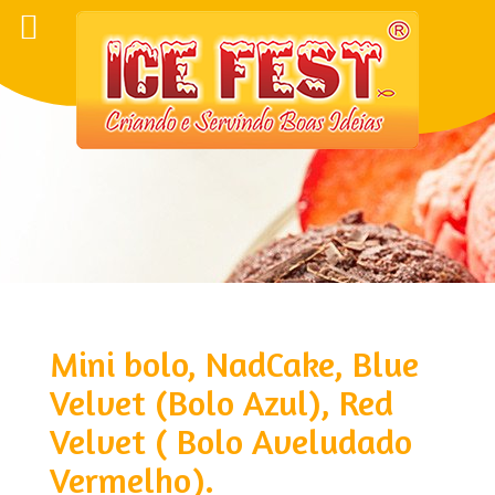
Mini bolo, NadCake, Blue
Velvet (Bolo Azul), Red
Velvet ( Bolo Aveludado
Vermelho).