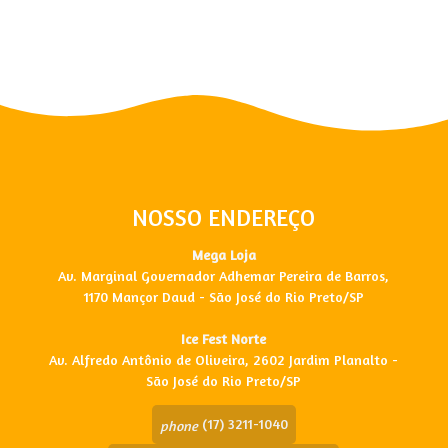
NOSSO ENDEREÇO
Mega Loja
Av. Marginal Governador Adhemar Pereira de Barros,
1170 Mançor Daud - São José do Rio Preto/SP
Ice Fest Norte
Av. Alfredo Antônio de Oliveira, 2602 Jardim Planalto -
São José do Rio Preto/SP
(17) 3211-1040
phone