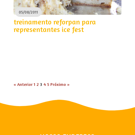
05/08/2011
treinamento reforpan para
representantes ice fest
« Anterior
1
2
3
4
5
Próximo »